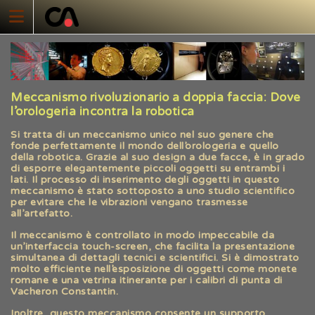
Skip
to
content
Meccanismo rivoluzionario a doppia faccia: Dove
l’orologeria incontra la robotica
Si tratta di un meccanismo unico nel suo genere che
fonde perfettamente il mondo dell’orologeria e quello
della robotica. Grazie al suo design a due facce, è in grado
di esporre elegantemente piccoli oggetti su entrambi i
lati. Il processo di inserimento degli oggetti in questo
meccanismo è stato sottoposto a uno studio scientifico
per evitare che le vibrazioni vengano trasmesse
all’artefatto.
Il meccanismo è controllato in modo impeccabile da
un’interfaccia touch-screen, che facilita la presentazione
simultanea di dettagli tecnici e scientifici. Si è dimostrato
molto efficiente nell’esposizione di oggetti come monete
romane e una vetrina itinerante per i calibri di punta di
Vacheron Constantin.
Inoltre, questo meccanismo consente un supporto