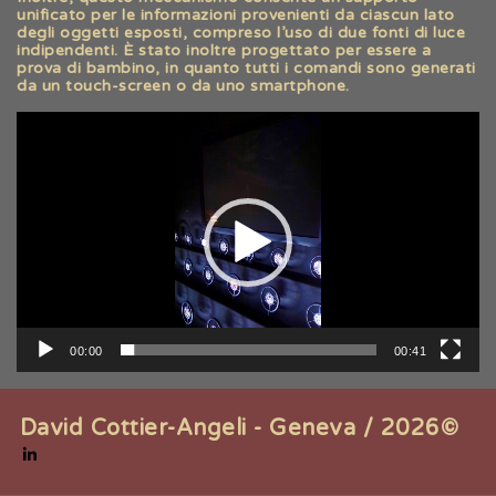
unificato per le informazioni provenienti da ciascun lato
degli oggetti esposti, compreso l’uso di due fonti di luce
indipendenti. È stato inoltre progettato per essere a
prova di bambino, in quanto tutti i comandi sono generati
da un touch-screen o da uno smartphone.
Lecteur
vidéo
00:00
00:41
David Cottier-Angeli - Geneva / 2026©