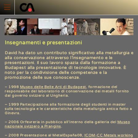
Skip
to
content
Insegnamenti e presentazioni
David ha dato un contributo significativo alla metallurgia e
alla conservazione attraverso l’insegnamento e le
presentazioni. Il suo lavoro spazia dalla formazione a
Budapest alla presentazione di tecnologie innovative. È
noto per la condivisione delle competenze e la
promozione delle sue conoscenze.
– 1998
Museo delle Belle Arti di Budapest
, formazione del
responsabile del laboratorio di conservazione dei metalli fornito
dal governo svizzero al Ungheria.
– 1999 Partecipazione alla formazione degli studenti in master
sulla tecnologia e le caratteristiche della metallurgia antica fatto a
Ginevra.
– 2006 Orfevreria in pubblico all’interno della galleria del
Museo
nazionale svizzero a Prangins
.
– 2008 Presentazione al MetalEspaña08,
ICOM-CC Metals working